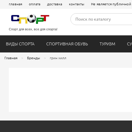
ПАЛАТКИ
Сумки
Велотренажеры
Аксессуары
Несессеры/
Беговые до
главная
оплата
доставка
контакты
Не является публичной
СЛАНЦЫ / САНДАЛИИ
БОРЦОВКИ
СПАЛЬНЫЕ МЕШКИ
Рюкзачки
Эллиптические тренажеры
Туристическ
Чехлы для 
Силовые тр
Спорт для всех, все для спорта!
ВИДЫ СПОРТА
СПОРТИВНАЯ ОБУВЬ
ТУРИЗМ
СУ
Главная
Бренды
грин хилл