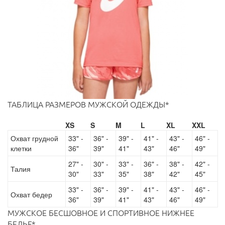
ТАБЛИЦА РАЗМЕРОВ МУЖСКОЙ ОДЕЖДЫ*
XS
S
M
L
XL
XXL
Охват грудной
33" -
36" -
39" -
41" -
43" -
46" -
клетки
36"
39"
41"
43"
46"
49"
27" -
30" -
33" -
36" -
38" -
42" -
Талия
30"
33"
35"
38"
42"
45"
33" -
36" -
39" -
41" -
43" -
46" -
Охват бедер
36"
39"
41"
43"
46"
49"
МУЖСКОЕ БЕСШОВНОЕ И СПОРТИВНОЕ НИЖНЕЕ
БЕЛЬЕ*