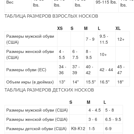
Вес
95-115 lbs.
lbs.
lbs.
lbs.
lbs.
ТАБЛИЦА РАЗМЕРОВ ВЗРОСЛЫХ НОСКОВ
XS
S
M
L
XL
Размеры мужской обуви
9.5 -
7 - 9
12+
(США)
11.5
Размеры женской обуви
4 -
6 -
8 -
10+
(США)
5.5
7.5
9.5
34 -
37 -
40 -
45 -
Размеры обуви (ЕС)
42 - 44
36
39
42
47
Объем икры (в дюймах)
13"
14"
15.5"
16.5"
18"
ТАБЛИЦА РАЗМЕРОВ ДЕТСКИХ НОСКОВ
S
M
L
Размеры мужской обуви (США)
4 - 4.5
5 - 8
Размеры женской обуви (США)
3 - 6
6.5 - 9.5
Размеры детской обуви (США)
K9-K12
1-5
6-9