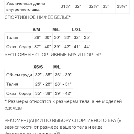
Увеличенная длина
31½"
32"
32½"
33"
33½"
внутреннего шва
СПОРТИВНОЕ НИЖЕЕ БЕЛЬЕ*
S/M
M/L
L/XL
Талия
26" - 30"
30" - 32"
32" - 35"
Охват бедер
37" - 40"
39" - 42"
41" - 44"
БЕСШОВНЫЕ СПОРТИВНЫЕ БРА И ШОРТЫ*
XS/S
M/L
Объем груди
32" - 35"
36" - 39"
Талия
25" - 28"
28" - 31"
Охват бедер
35" - 38"
39" - 42"
* Размеры относятся к размерам тела, а не моделей
одежды
РЕКОМЕНДАЦИИ ПО ВЫБОРУ СПОРТИВНОГО БРА (в
зависимости от размера вашего тела и вида
физической активности)*