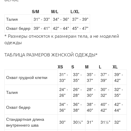
S/M
M/L
L/XL
Талия
31" - 33"
34" - 36"
37" - 39"
Охват бедер
39" - 41"
42" - 44"
45" - 47"
* Размеры относятся к размерам тела, а не моделей
одежды
ТАБЛИЦА РАЗМЕРОВ ЖЕНСКОЙ ОДЕЖДЫ*
XS
S
M
L
XL
31" -
33" -
35" -
37" -
39" -
Охват грудной клетки
33"
35"
37"
39"
42"
24" -
26" -
28" -
30" -
32" -
Талия
26"
28"
30"
32"
35"
34" -
36" -
38" -
40" -
42" -
Охват бедер
36"
38"
40"
42"
44"
Стандартная длина
30"
30½"
31"
31½"
32"
внутреннего шва