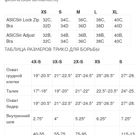
XS
S
M
L
XL
ASICS® Lock Zip
32C,
34C,
36C,
38C,
40C,
Bra
32D
34D
36D
38D
40D
ASICS® Adjust
32B,
34B,
36B,
38B,
40B,
Bra
32C
34C
36C
38C
40C
ТАБЛИЦА РАЗМЕРОВ ТРИКО ДЛЯ БОРЬБЫ
4X-S
3X-S
2X-S
XS
S
Охват
грудной
19"-20.5"
21"-22.5"
23"-24.5"
25"-26.5"
27"-28.
клетки
Талия
17"-18"
19"-20"
21"-22"
22.5"-23.5"
24"-25.
Охват
19"-20.5"
21"-22.5"
23"-24.5"
25"-26.5"
27"-28.
бедер
Внутренний
2.75"
4"
5.25"
6.25"
7.25"
шов
40-55
55-75
75-95
115-13